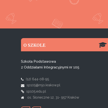
O SZKOLE
Szkoła Podstawowa
z Oddziałami Integracyjnymi nr 105
(12) 644-08-95
sp105@mjo.krakow.pl
sp105.edu.pl
os. Słoneczne 12, 31- 957 Kraków