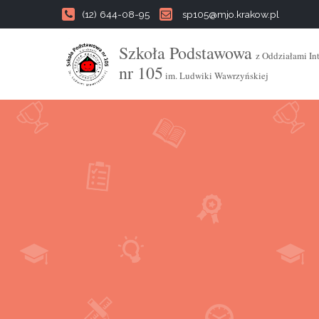
(12) 644-08-95
sp105@mjo.krakow.pl
Szkoła Podstawowa
z Oddziałami In
nr 105
im. Ludwiki Wawrzyńskiej