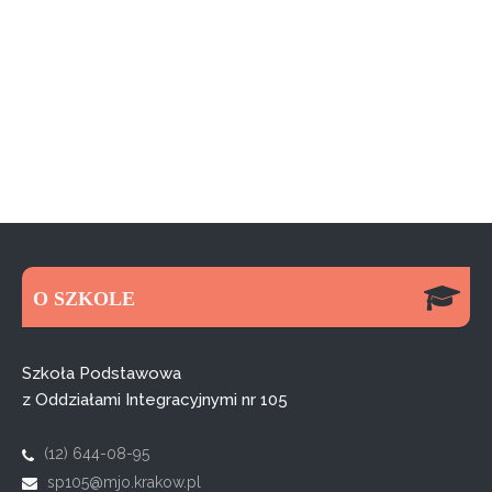
O SZKOLE
Szkoła Podstawowa
z Oddziałami Integracyjnymi nr 105
(12) 644-08-95
sp105@mjo.krakow.pl