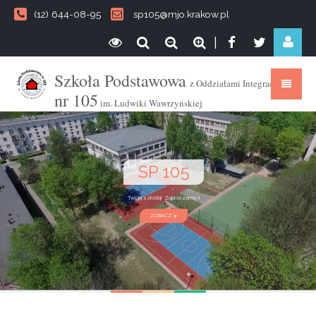
(12) 644-08-95
sp105@mjo.krakow.pl
|
Szkoła Podstawowa
z Oddziałami Integracyjnymi
nr 105
im. Ludwiki Wawrzyńskiej
SP 105
Twoją szkołą! Zapraszamy :)
ZOBACZ