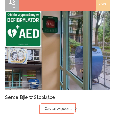
13
2026
cze
Serce Bije w Stopiątce!
Czytaj więcej ...