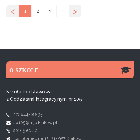
<
>
1
2
3
4
O SZKOLE
Szkoła Podstawowa
z Oddziałami Integracyjnymi nr 105
(12) 644-08-95
sp105@mjo.krakow.pl
sp105.edu.pl
os. Słoneczne 12, 31- 957 Kraków