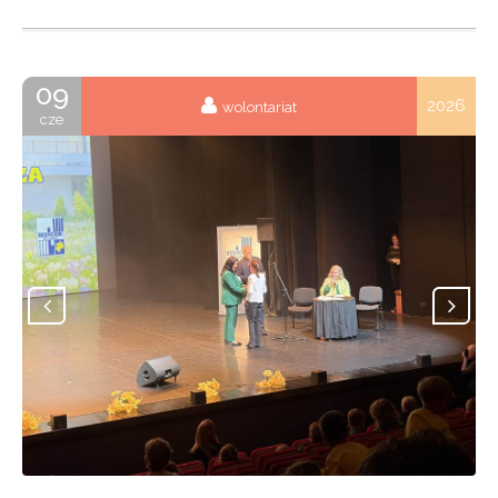
09
2026
wolontariat
cze