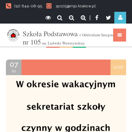
(12) 644-08-95
sp105@mjo.krakow.pl
|
Szkoła Podstawowa
z Oddziałami Integracyjnymi
nr 105
im. Ludwiki Wawrzyńskiej
07
2026
lip