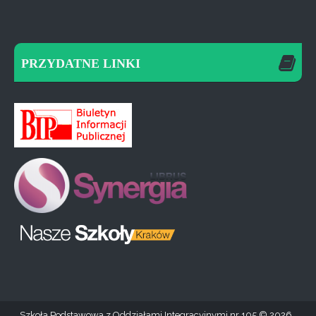
PRZYDATNE LINKI
Szkoła Podstawowa z Oddziałami Integracyjnymi nr 105
2026 .