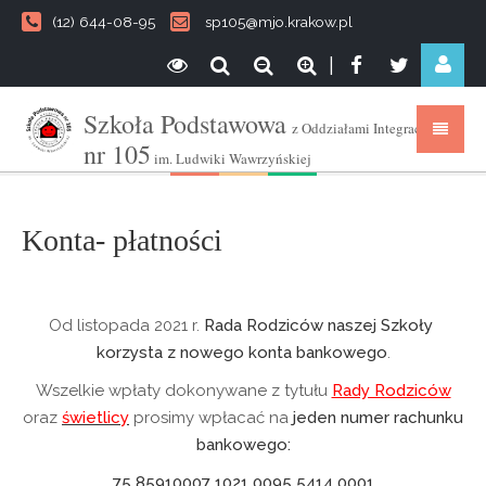
(12) 644-08-95
sp105@mjo.krakow.pl
|
Szkoła Podstawowa
z Oddziałami Integracyjnymi
nr 105
im. Ludwiki Wawrzyńskiej
Konta- płatności
Od listopada 2021 r.
Rada Rodziców naszej Szkoły
korzysta z nowego konta bankowego
.
Wszelkie wpłaty dokonywane z tytułu
Rady Rodziców
oraz
świetlicy
prosimy wpłacać na
jeden numer rachunku
bankowego:
75 85910007 1021 0095 5414 0001