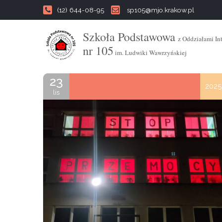
(12) 644-08-95
sp105@mjo.krakow.pl
Szkoła Podstawowa
z Oddziałami In
nr 105
im. Ludwiki Wawrzyńskiej
23
2025
lis