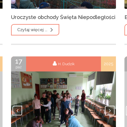
Uroczyste obchody Święta Niepodległości
Czytaj więcej ...
17
2025
H. Dudzik
paź