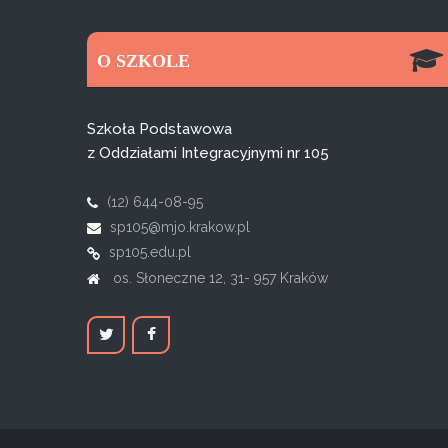
O SZKOLE
Szkoła Podstawowa
z Oddziałami Integracyjnymi nr 105
(12) 644-08-95
sp105@mjo.krakow.pl
sp105.edu.pl
os. Słoneczne 12, 31- 957 Kraków