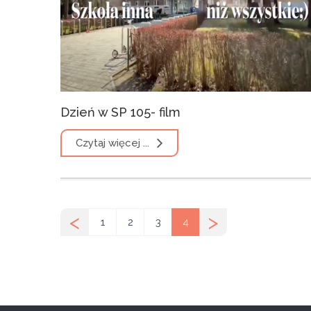
Dzień w SP 105- film
Czytaj więcej ...
<
>
1
2
3
4