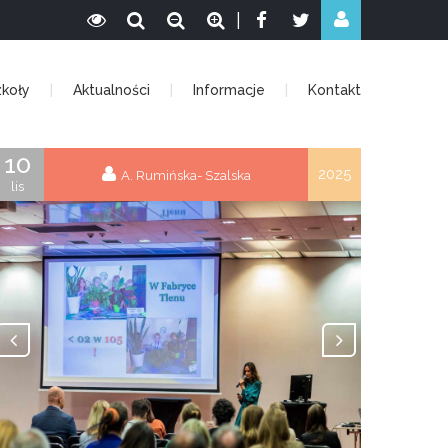
|
zkoły
Aktualności
Informacje
Kontakt
10
2025
A. Rumińska- Szalska
lis