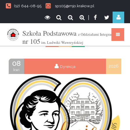
(12) 644-08-95
sp105@mjo.krakow.pl
|
Szkoła Podstawowa
z Oddziałami Integracyjnymi
nr 105
im. Ludwiki Wawrzyńskiej
08
2026
Dyrekcja
kwi