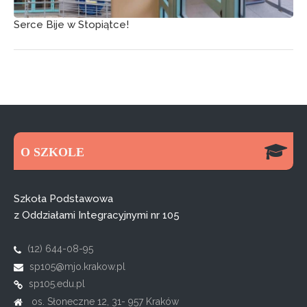
Serce Bije w Stopiątce!
O SZKOLE
Szkoła Podstawowa
z Oddziałami Integracyjnymi nr 105
(12) 644-08-95
sp105@mjo.krakow.pl
sp105.edu.pl
os. Słoneczne 12, 31- 957 Kraków