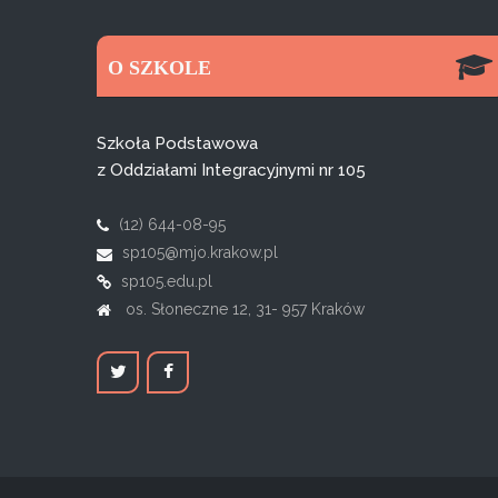
O SZKOLE
Szkoła Podstawowa
z Oddziałami Integracyjnymi nr 105
(12) 644-08-95
sp105@mjo.krakow.pl
sp105.edu.pl
os. Słoneczne 12, 31- 957 Kraków