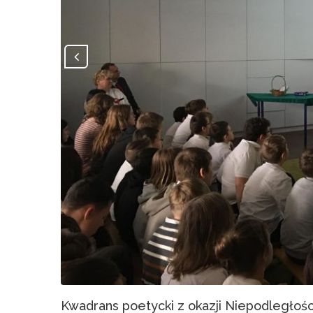
Kwadrans poetycki z okazji Niepodległośc