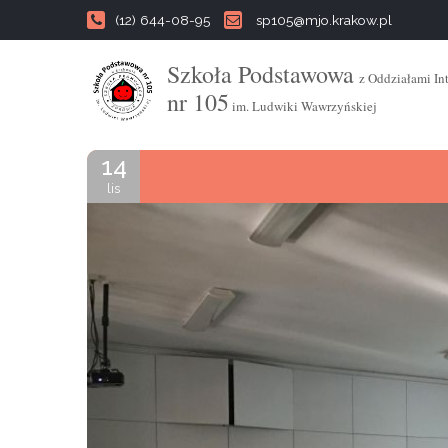
(12) 644-08-95
sp105@mjo.krakow.pl
Szkoła Podstawowa
z Oddziałami In
nr 105
im. Ludwiki Wawrzyńskiej
14
lis