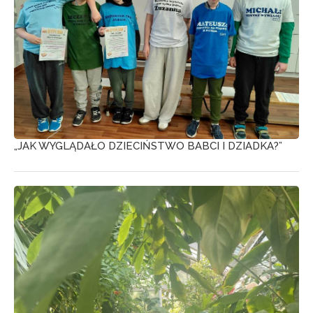
„JAK WYGLĄDAŁO DZIECIŃSTWO BABCI I DZIADKA?”