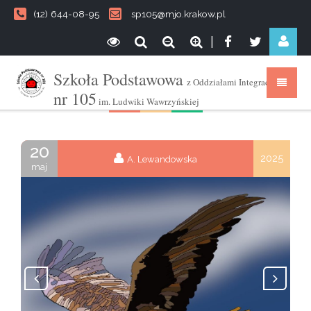
(12) 644-08-95
sp105@mjo.krakow.pl
|
Szkoła Podstawowa
z Oddziałami Integracyjnymi
nr 105
im. Ludwiki Wawrzyńskiej
20
2025
A. Lewandowska
maj