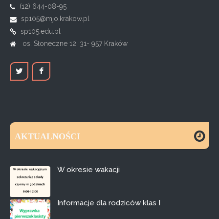
(12) 644-08-95
sp105@mjo.krakow.pl
sp105.edu.pl
os. Słoneczne 12, 31- 957 Kraków
AKTUALNOŚCI
W okresie wakacji
Informacje dla rodziców klas I