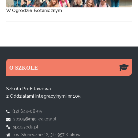
W Ogrodzie Botanicznym
O SZKOLE
Szkoła Podstawowa
z Oddziałami Integracyjnymi nr 105
(12) 644-08-95
sp105@mjo.krakow.pl
sp105.edu.pl
os. Słoneczne 12, 31- 957 Kraków