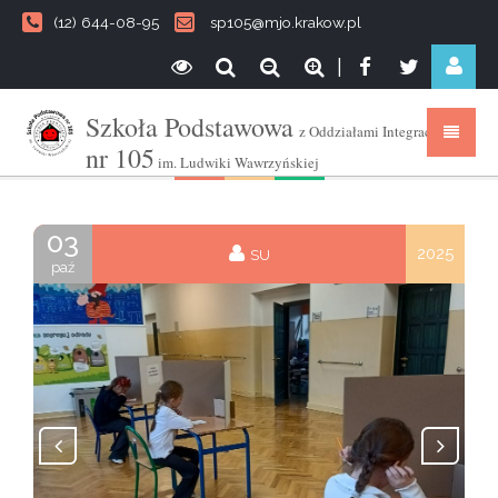
(12) 644-08-95
sp105@mjo.krakow.pl
|
Szkoła Podstawowa
z Oddziałami Integracyjnymi
nr 105
im. Ludwiki Wawrzyńskiej
03
2025
SU
paź