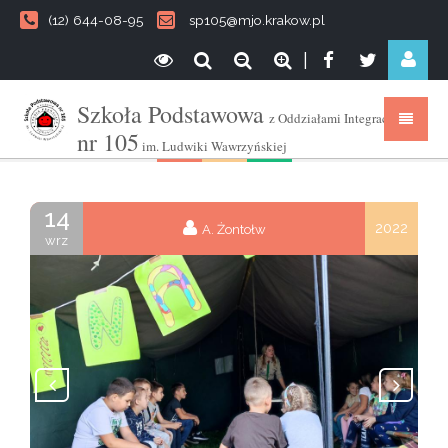
(12) 644-08-95
sp105@mjo.krakow.pl
|
Szkoła Podstawowa
z Oddziałami Integracyjnymi
nr 105
im. Ludwiki Wawrzyńskiej
14
2022
A. Żontołw
wrz