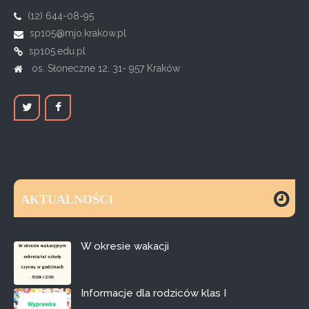
(12) 644-08-95
sp105@mjo.krakow.pl
sp105.edu.pl
os. Słoneczne 12, 31- 957 Kraków
AKTUALNOŚCI
W okresie wakacji
Informacje dla rodziców klas I