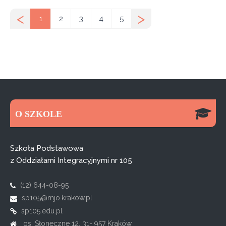
<
>
1
2
3
4
5
O SZKOLE
Szkoła Podstawowa
z Oddziałami Integracyjnymi nr 105
(12) 644-08-95
sp105@mjo.krakow.pl
sp105.edu.pl
os. Słoneczne 12, 31- 957 Kraków