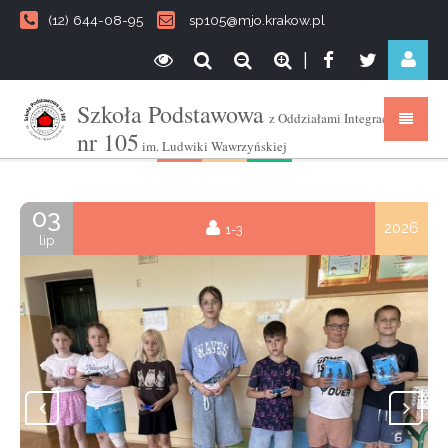
(12) 644-08-95
sp105@mjo.krakow.pl
|
Szkoła Podstawowa
z Oddziałami Integracyjnymi
nr 105
im. Ludwiki Wawrzyńskiej
03
2026
1-3
lip