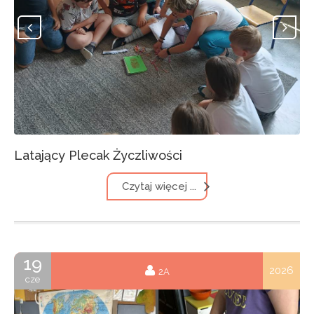
Latający Plecak Życzliwości
Czytaj więcej ...
19
2026
2A
cze