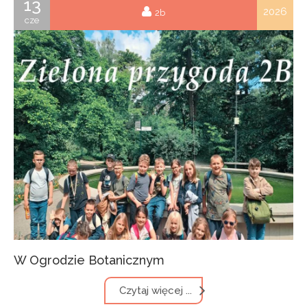
13
2026
2b
cze
W Ogrodzie Botanicznym
Czytaj więcej ...