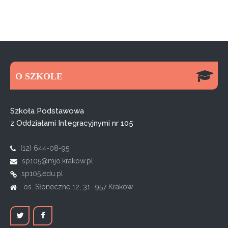
O SZKOLE
Szkoła Podstawowa
z Oddziałami Integracyjnymi nr 105
(12) 644-08-95
sp105@mjo.krakow.pl
sp105.edu.pl
os. Słoneczne 12, 31- 957 Kraków