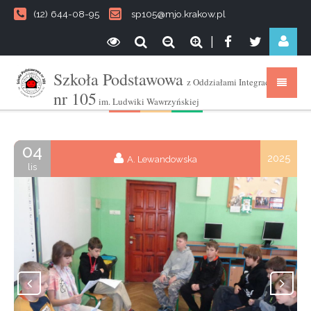
(12) 644-08-95
sp105@mjo.krakow.pl
|
Szkoła Podstawowa
z Oddziałami Integracyjnymi
nr 105
im. Ludwiki Wawrzyńskiej
04
2025
A. Lewandowska
lis