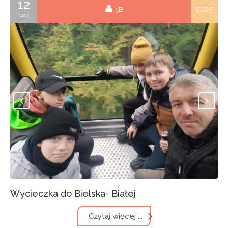
12
2025
5B
paź
Wycieczka do Bielska- Białej
Czytaj więcej ...