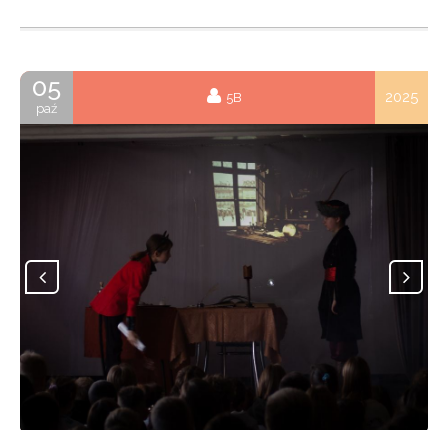
05
2025
5B
paź