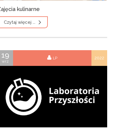
ajęcia kulinarne
Czytaj więcej ...
19
2022
LP
wrz