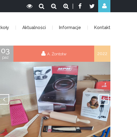
|
zkoły
Aktualności
Informacje
Kontakt
03
2022
A. Żontołw
paź