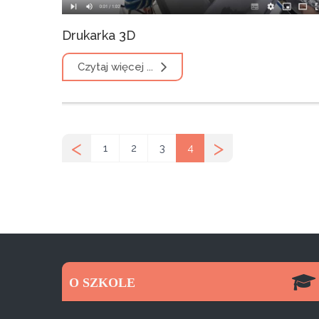
Drukarka 3D
Czytaj więcej ...
<
>
1
2
3
4
O SZKOLE