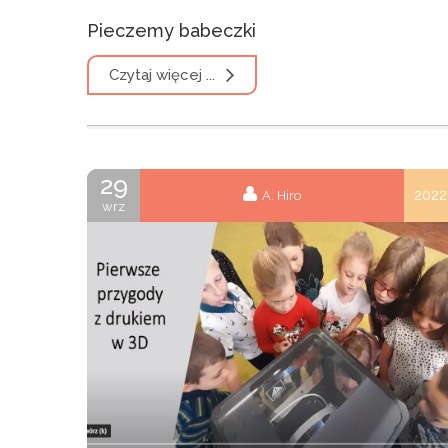
Pieczemy babeczki
Czytaj więcej ...
29
2022
A. Hiro
wrz