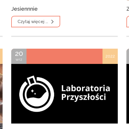
Jesiennnie
Z
Czytaj więcej ...
20
2022
wrz