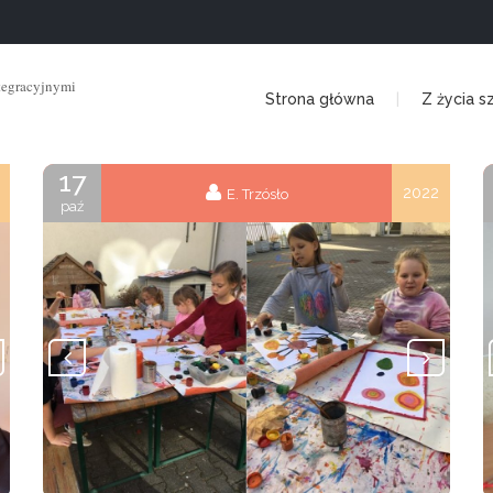
tegracyjnymi
Strona główna
Z życia s
17
2022
E. Trzósło
paź