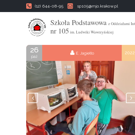
(12) 644-08-95
sp105@mjo.krakow.pl
Szkoła Podstawowa
z Oddziałami In
nr 105
im. Ludwiki Wawrzyńskiej
26
2022
E. Jagiełło
paź