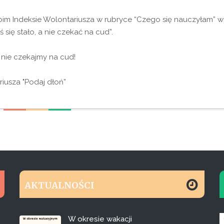
oim Indeksie Wolontariusza w rubryce “Czego się nauczyłam” wp
 się stało, a nie czekać na cud”.
 nie czekajmy na cud!
iusza "Podaj dłoń”
AKTUALNOŚCI
W okresie wakacji