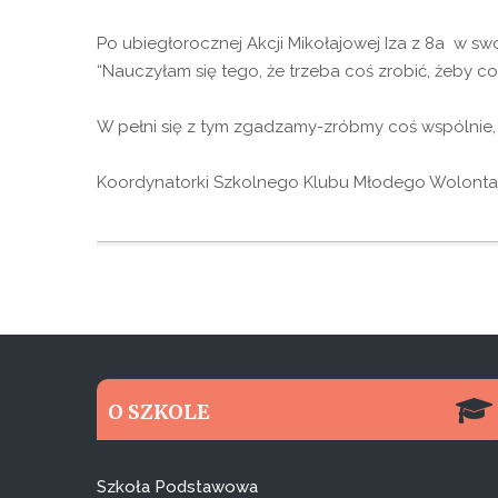
Po ubiegłorocznej Akcji Mikołajowej Iza z 8a w sw
“Nauczyłam się tego, że trzeba coś zrobić, żeby coś
W pełni się z tym zgadzamy-zróbmy coś wspólnie,
Koordynatorki Szkolnego Klubu Młodego Wolontar
O SZKOLE
Szkoła Podstawowa