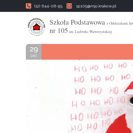
(12) 644-08-95
sp105@mjo.krakow.pl
Szkoła Podstawowa
z Oddziałami In
nr 105
im. Ludwiki Wawrzyńskiej
29
paź