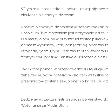
W tym roku nasza szkoła kontynuuje współpracę z 
nieuleczalnie chorym dzieciom.
Naszym pierwszym działaniem w nowym roku szkoln
Hospicjum. Tym marzeniem jest otrzymanie od św. 
Ola marzy o tym, by w przyszłości zostać piłkark
kiermasz wypieków, który odbędzie się podczas zebr
listopada, godz. 17:30). Podczas zebrań wolontar
zeszłym roku prosimy Państwa o upieczenie ciast i
Jak można pomóc w przeprowadzeniu tej akcji? Prosi
zabawek, kubków, notesików -słowem wszystkiego,
przedmiotów zostaną zakupione “korki” dla Oli. Prz
Będziemy wdzięczni, jeśli przyłączą się Państwo d
Wolontariusza "Podaj dłoń".