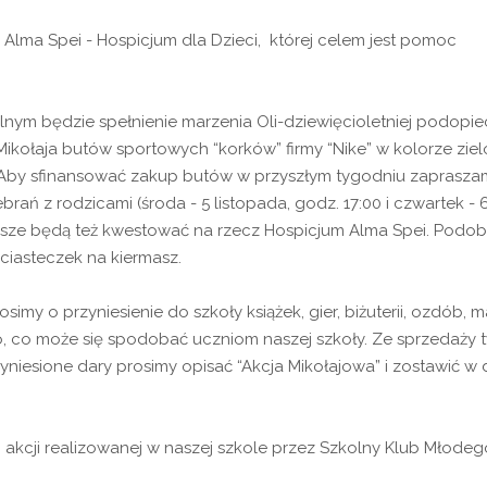
Alma Spei - Hospicjum dla Dzieci, której celem jest pomoc
ym będzie spełnienie marzenia Oli-dziewięcioletniej podopie
Mikołaja butów sportowych “korków” firmy “Nike” w kolorze zie
ą. Aby sfinansować zakup butów w przyszłym tygodniu zaprasza
ań z rodzicami (środa - 5 listopada, godz. 17:00 i czwartek - 
iusze będą też kwestować na rzecz Hospicjum Alma Spei. Podob
 ciasteczek na kiermasz.
my o przyniesienie do szkoły książek, gier, biżuterii, ozdób, m
 co może się spodobać uczniom naszej szkoły. Ze sprzedaży 
yniesione dary prosimy opisać “Akcja Mikołajowa” i zostawić w 
o akcji realizowanej w naszej szkole przez Szkolny Klub Młodeg