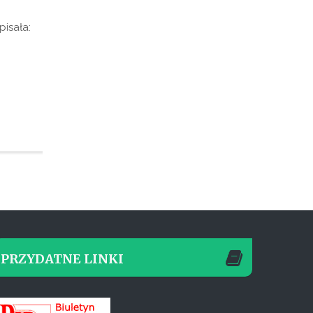
isała:
PRZYDATNE LINKI