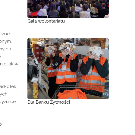
Gala wolontariatu
cznej
lonym.
my na
6
nie jak w
askotek,
tych
dyżurce.
Dla Banku Żywności
o