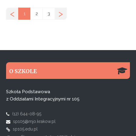
<
>
1
2
3
O SZKOLE
Szkoła Podstawowa
z Oddziałami Integracyjnymi nr 105
(12) 644-08-95
sp105@mjo.krakow.pl
sp105.edu.pl