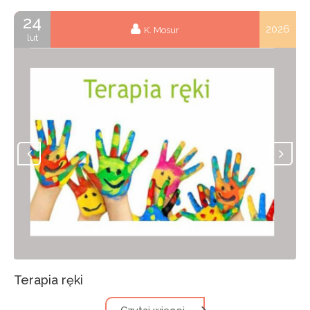
24
2026
K. Mosur
lut
Terapia ręki