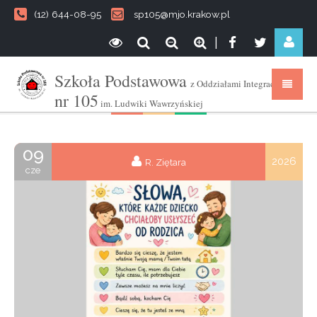
(12) 644-08-95
sp105@mjo.krakow.pl
|
Szkoła Podstawowa
z Oddziałami Integracyjnymi
nr 105
im. Ludwiki Wawrzyńskiej
09
2026
R. Ziętara
cze