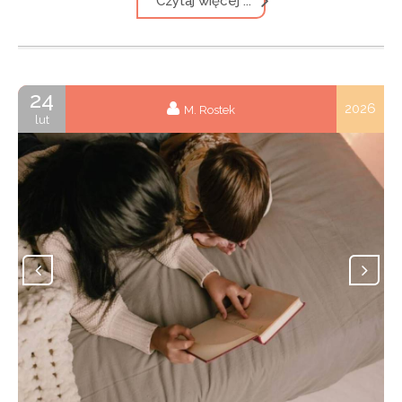
Czytaj więcej ...
24
2026
M. Rostek
lut