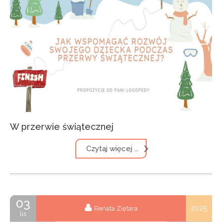
W przerwie świątecznej
Czytaj więcej ...
03
2025
Renata Ziętara
lis