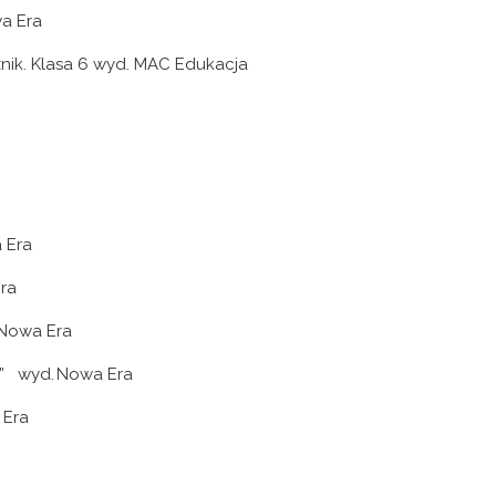
wa Era
cznik. Klasa 6 wyd. MAC Edukacja
O
a Era
Era
 Nowa Era
 7” wyd. Nowa Era
 Era