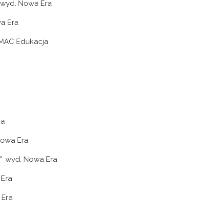
” wyd. Nowa Era
wa Era
d. MAC Edukacja
ra
 Nowa Era
 8” wyd. Nowa Era
 Era
a Era