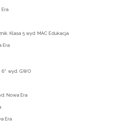
a Era
cznik. Klasa 5 wyd. MAC Edukacja
a Era
em 6” wyd. GWO
wyd. Nowa Era
ra
wa Era