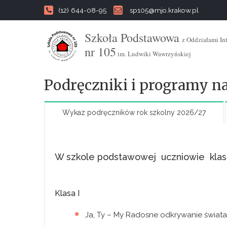
(12) 644-08-95
sp105@mjo.krakow.pl
Szkoła Podstawowa
z Oddziałami In
nr 105
im. Ludwiki Wawrzyńskiej
Podręczniki i programy n
Wykaz podręczników rok szkolny 2026/27
W szkole podstawowej uczniowie klas 1-
Klasa I
Ja, Ty – My Radosne odkrywanie świata,