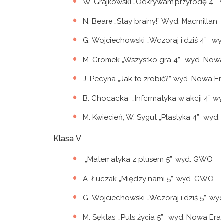
W. Grajkowski „Odkrywam przyrodę 4”
N. Beare „Stay brainy!” Wyd. Macmillan
G. Wojciechowski „Wczoraj i dziś 4” 
M. Gromek „Wszystko gra 4” wyd. Now
J. Pecyna „Jak to zrobić?” wyd. Nowa E
B. Chodacka „Informatyka w akcji 4” 
M. Kwiecień, W. Sygut „Plastyka 4” wy
Klasa V
„Matematyka z plusem 5” wyd. GWO
A. Łuczak „Między nami 5” wyd. GWO
G. Wojciechowski „Wczoraj i dziś 5” w
M. Sęktas „Puls życia 5” wyd. Nowa Er