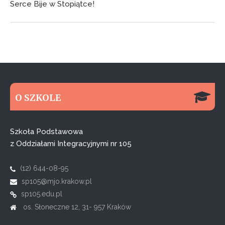
Serce Bije w Stopiątce!
O SZKOLE
Szkoła Podstawowa
z Oddziałami Integracyjnymi nr 105
(12) 644-08-95
sp105@mjo.krakow.pl
sp105.edu.pl
os. Słoneczne 12, 31- 957 Kraków