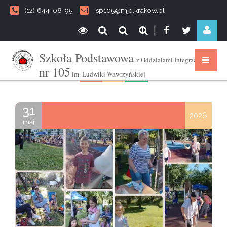
(12) 644-08-95
sp105@mjo.krakow.pl
|
Szkoła Podstawowa
z Oddziałami Integracyjnymi
nr 105
im. Ludwiki Wawrzyńskiej
31
2026
maj