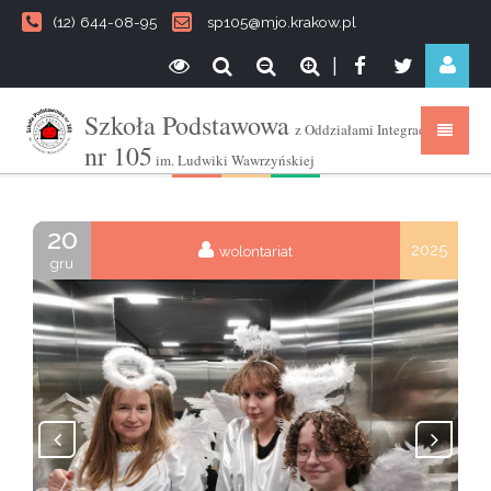
(12) 644-08-95
sp105@mjo.krakow.pl
|
Szkoła Podstawowa
z Oddziałami Integracyjnymi
nr 105
im. Ludwiki Wawrzyńskiej
20
2025
wolontariat
gru