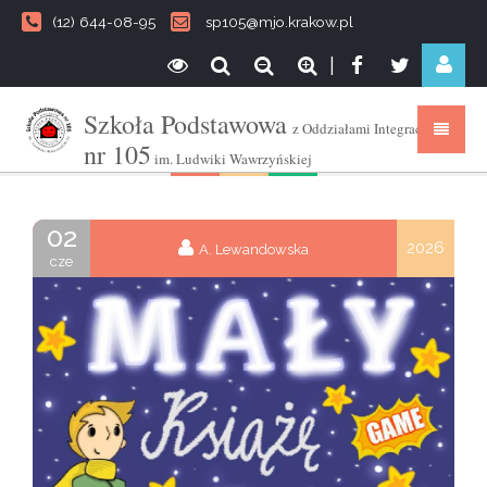
(12) 644-08-95
sp105@mjo.krakow.pl
|
Szkoła Podstawowa
z Oddziałami Integracyjnymi
nr 105
im. Ludwiki Wawrzyńskiej
02
2026
A. Lewandowska
cze