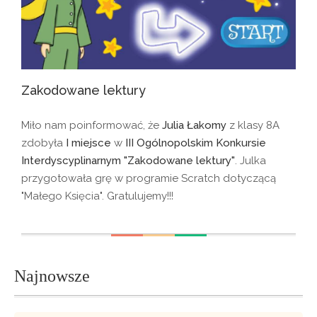
Zakodowane lektury
Miło nam poinformować, że
Julia Łakomy
z klasy 8A
zdobyła
I miejsce
w
III Ogólnopolskim Konkursie
Interdyscyplinarnym "Zakodowane lektury"
. Julka
przygotowała grę w programie Scratch dotyczącą
"Małego Księcia". Gratulujemy!!!
Najnowsze