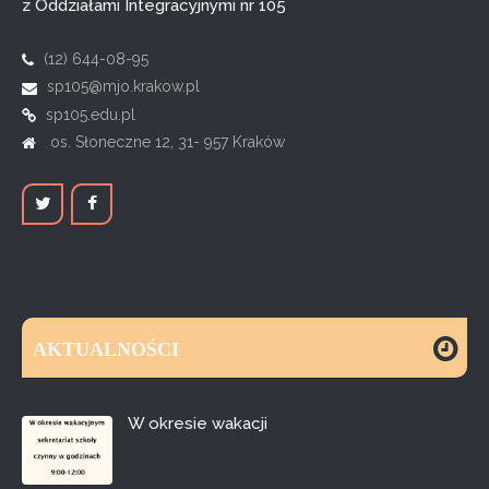
z Oddziałami Integracyjnymi nr 105
(12) 644-08-95
sp105@mjo.krakow.pl
sp105.edu.pl
os. Słoneczne 12, 31- 957 Kraków
AKTUALNOŚCI
W okresie wakacji