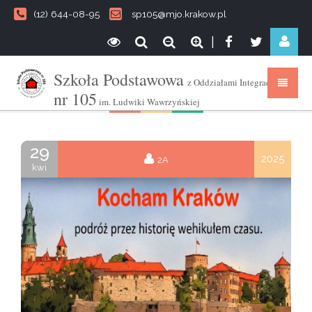
(12) 644-08-95
sp105@mjo.krakow.pl
|
Szkoła Podstawowa
z Oddziałami Integracyjnymi
nr 105
im. Ludwiki Wawrzyńskiej
29
2025
2A
kwi