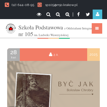
(12) 644-08-95
sp105@mjo.krakow.pl
|
Szkoła Podstawowa
z Oddziałami Integracyjnymi
nr 105
im. Ludwiki Wawrzyńskiej
28
2025
2 A
kwi