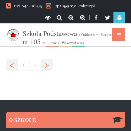
(12) 644-08-95
sp105@mjo.krakow.pl
|
Szkoła Podstawowa
z Oddziałami Integracyjnymi
nr 105
im. Ludwiki Wawrzyńskiej
<
>
1
2
O SZKOLE